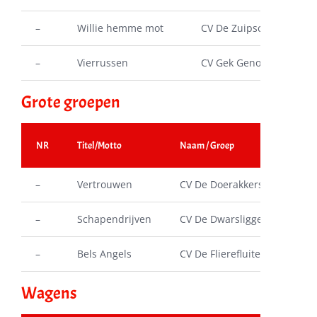
–
Willie hemme mot
CV De Zuipschuiten
–
Vierrussen
CV Gek Genoeg
Grote groepen
NR
Titel/Motto
Naam / Groep
Uits
–
Vertrouwen
CV De Doerakkers
1
–
Schapendrijven
CV De Dwarsliggers
2
–
Bels Angels
CV De Flierefluiters
3
Wagens