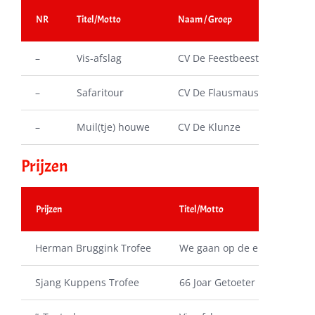
NR
Titel/Motto
Naam / Groep
Uit
–
Vis-afslag
CV De Feestbeesten
1
–
Safaritour
CV De Flausmause
2
–
Muil(tje) houwe
CV De Klunze
3
Prijzen
Prijzen
Titel/Motto
Herman Bruggink Trofee
We gaan op de eieren
Sjang Kuppens Trofee
66 Joar Getoeter