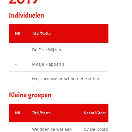
Individuelen
NR
Titel/Motto
Naam / Groe
–
De Drie Wijzen
CV Kwats
–
Moeje klappen?!
C Veestape
–
Mej carnaval er schön neffe zitten
CV Mooi G
Kleine groepen
NR
Titel/Motto
Naam / Groep
–
We doen ze wat aan
CV De Doordraaiers