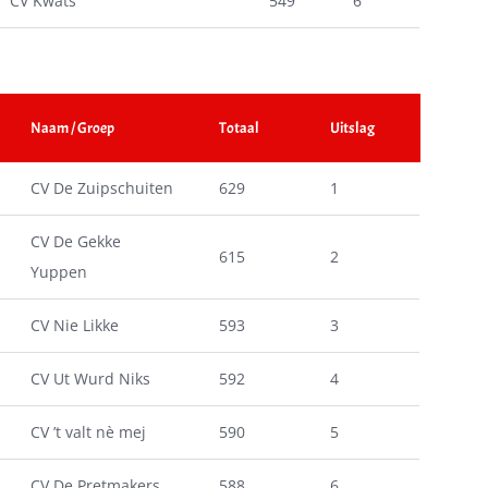
CV Kwats
549
6
Naam / Groep
Totaal
Uitslag
CV De Zuipschuiten
629
1
CV De Gekke
615
2
Yuppen
CV Nie Likke
593
3
CV Ut Wurd Niks
592
4
CV ’t valt nè mej
590
5
CV De Pretmakers
588
6