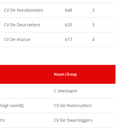
CV De Feestbeesten
648
2
CV De Deurzetters
620
3
CV De Klunze
617
4
Naam / Groep
C Veestapel
liegt voorBIJ
CV De Nietsnutters
rts
CV De Dwarsliggers