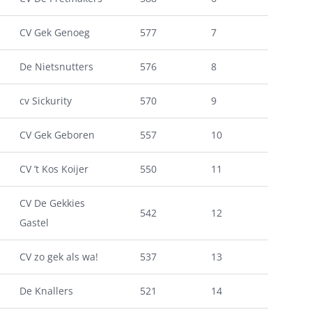
CV Gek Genoeg
577
7
De Nietsnutters
576
8
cv Sickurity
570
9
CV Gek Geboren
557
10
CV ’t Kos Koijer
550
11
CV De Gekkies
542
12
Gastel
CV zo gek als wa!
537
13
De Knallers
521
14