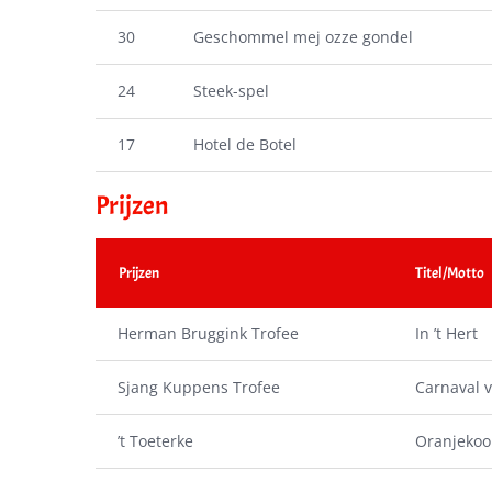
30
Geschommel mej ozze gondel
24
Steek-spel
17
Hotel de Botel
Prijzen
Prijzen
Titel/Motto
Herman Bruggink Trofee
In ’t Hert
Sjang Kuppens Trofee
Carnaval v
’t Toeterke
Oranjekoo