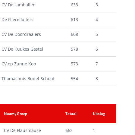
CV De Lamballen
633
3
De Flierefluiters
613
4
CV De Doordraaiers
608
5
CV De Kuukes Gastel
578
6
CV op Zunne Kop
573
7
Thomashuis Budel-Schoot
554
8
Naam / Groep
Totaal
Uitslag
CV De Flausmause
662
1