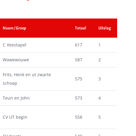
Naam / Groep
Totaal
Uitslag
C Veestapel
617
1
Wawewouwe
587
2
Frits, Henk en ut zwarte
575
3
schoap
Teun en John
573
4
CV UT begin
558
5