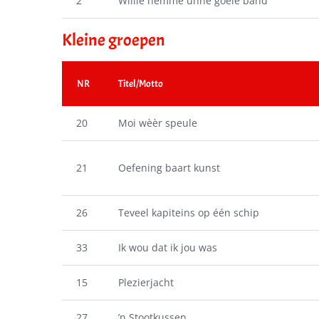
2
Willie hemme unne goeie band
Kleine groepen
NR
Titel/Motto
20
Moi wèèr speule
21
Oefening baart kunst
26
Teveel kapiteins op één schip
33
Ik wou dat ik jou was
15
Plezierjacht
27
’n Stootkussen