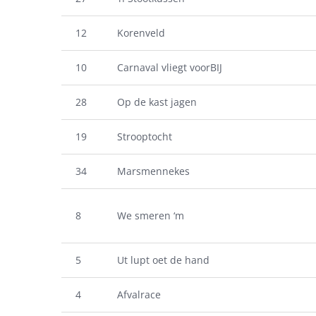
12
Korenveld
10
Carnaval vliegt voorBIJ
28
Op de kast jagen
19
Strooptocht
34
Marsmennekes
8
We smeren ‘m
5
Ut lupt oet de hand
4
Afvalrace