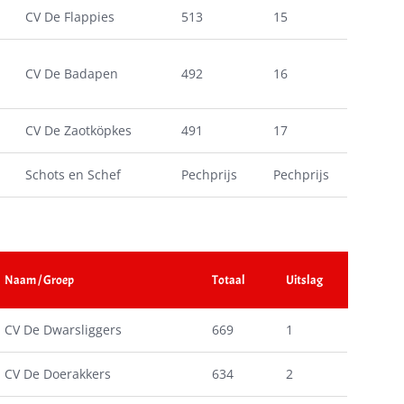
CV De Flappies
513
15
CV De Badapen
492
16
CV De Zaotköpkes
491
17
Schots en Schef
Pechprijs
Pechprijs
Naam / Groep
Totaal
Uitslag
CV De Dwarsliggers
669
1
CV De Doerakkers
634
2