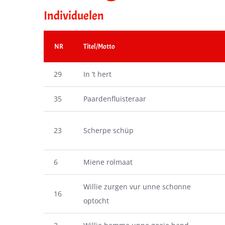
Individuelen
NR
Titel/Motto
29
In ’t hert
35
Paardenfluisteraar
23
Scherpe schüp
6
Miene rolmaat
Willie zurgen vur unne schonne
16
optocht